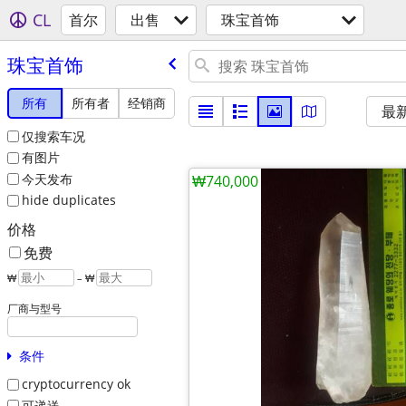
CL
首尔
出售
珠宝首饰
珠宝首饰
所有
所有者
经销商
最
仅搜索车况
有图片
今天发布
₩740,000
hide duplicates
价格
免费
₩
– ₩
厂商与型号
条件
cryptocurrency ok
可递送