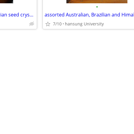
•
magnificent specimen of lemurian seed crystal
7/10
hansung University