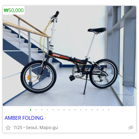
₩50,000
•
•
•
•
•
•
•
•
•
•
•
•
•
•
•
AMBER FOLDING
7/25
Seoul, Mapo-gu