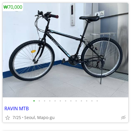
₩70,000
•
•
•
•
•
•
•
•
•
•
•
•
•
RAVIN MTB
7/25
Seoul, Mapo-gu