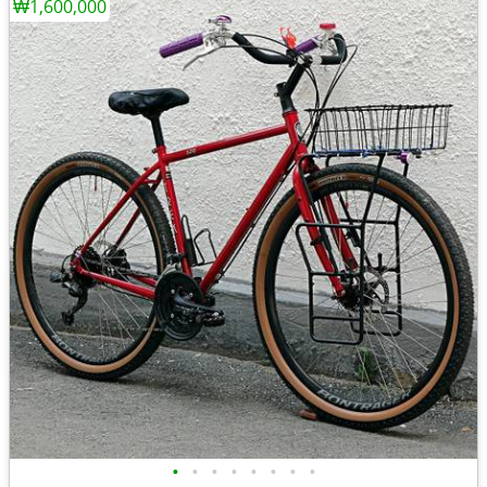
₩1,600,000
•
•
•
•
•
•
•
•