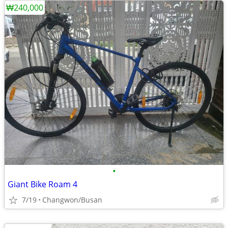
₩240,000
•
Giant Bike Roam 4
7/19
Changwon/Busan