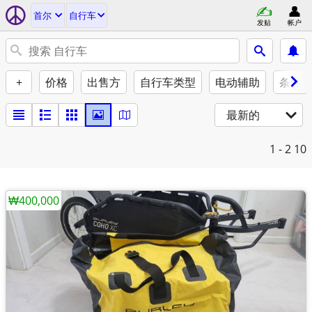
首尔
自行车
发贴
帐户
+
价格
出售方
自行车类型
电动辅助
条件
最新的
1 - 2
10
₩400,000